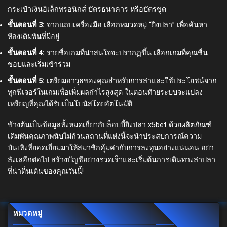
กระเป๋าเงินอิเล็กทรอนิกส์ บัตรธนาคาร หรือบัตรขูด
ขั้นตอนที่ 3:
จากแถบเครื่องมือ เลือกหมวดหมู่ “ยิงปลา” เพื่อค้นหา
ห้องเดิมพันที่มีอยู่
ขั้นตอนที่ 4:
รายชื่อเกมที่น่าสนใจจะปรากฏขึ้น เลือกเกมที่คุณชื่น
ชอบและเริ่มเข้าร่วม
ขั้นตอนที่ 5:
เตรียมอาวุธของคุณสำหรับการล่าและใช้ประโยชน์จาก
ทุกฟีเจอร์ในเกมเพื่อเพิ่มผลกำไรสูงสุด ในตอนท้ายระบบจะแปลง
เหรียญที่คุณได้รับเป็นโบนัสโดยอัตโนมัติ
ข้างต้นเป็นข้อมูลทั้งหมดเกี่ยวกับล็อบบี้ยิงปลา x5bet ด้วยผลิตภัณฑ์
เดิมพันคุณภาพนับไม่ถ้วนสถานที่แห่งนี้จะนำประสบการณ์ความ
บันเทิงที่ยอดเยี่ยมมาให้สมาชิกคุ้มค่ากับการลงทุนอย่างแน่นอน อย่า
ลังเลอีกต่อไป สร้างบัญชีอย่างรวดเร็วและเริ่มต้นการเดินทางล่าปลา
ที่น่าตื่นเต้นของคุณวันนี้!
หมวดหมู่