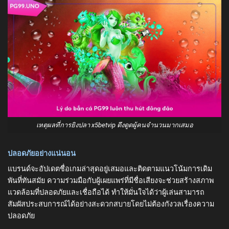
เหตุผลที่การยิงปลา x5betvip ดึงดูดผู้คนจำนวนมากเสมอ
ปลอดภัยอย่างแน่นอน
แบรนด์จะอัปเดตชื่อเกมล่าสุดอยู่เสมอและติดตามแนวโน้มการเดิม
พันที่ทันสมัย ความร่วมมือกับผู้เผยแพร่ที่มีชื่อเสียงจะช่วยสร้างสภาพ
แวดล้อมที่ปลอดภัยและเชื่อถือได้ ทำให้มั่นใจได้ว่าผู้เล่นสามารถ
สัมผัสประสบการณ์ได้อย่างสะดวกสบายโดยไม่ต้องกังวลเรื่องความ
ปลอดภัย